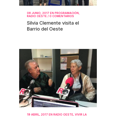
08 JUNIO, 2017
EN
PROGRAMACIÓN
,
RADIO OESTE
/
0 COMENTARIOS
Silvia Clemente visita el
Barrio del Oeste
19 ABRIL, 2017
EN
RADIO OESTE
,
VIVIR LA