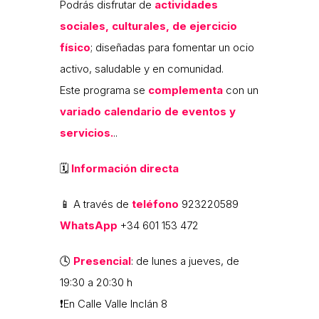
Podrás disfrutar de
actividades
sociales, culturales, de ejercicio
físico
; diseñadas para fomentar un ocio
activo, saludable y en comunidad.
Este programa se
complementa
con un
variado calendario de eventos y
servicios.
..
🗓
Información directa
📱 A través de
teléfono
923220589
WhatsApp
‪+34 601 153 472‬
🕓
Presencial
: de lunes a jueves, de
19:30 a 20:30 h
❗En Calle Valle Inclán 8