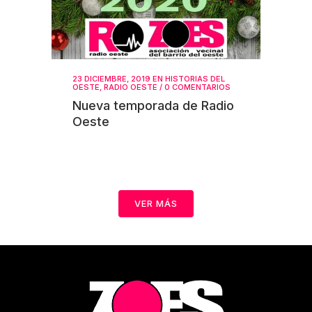
23 DICIEMBRE, 2019
EN
HISTORIAS DEL
OESTE
,
RADIO OESTE
/
0 COMENTARIOS
Nueva temporada de Radio
Oeste
VER MÁS