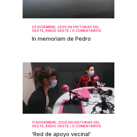
23 DICIEMBRE, 2020
EN
HISTORIAS DEL
OESTE
,
RADIO OESTE
/
0 COMENTARIOS
In memoriam de Pedro
11 NOVIEMBRE, 2020
EN
HISTORIAS DEL
OESTE
,
RADIO OESTE
/
0 COMENTARIOS
‘Red de apoyo vecinal’