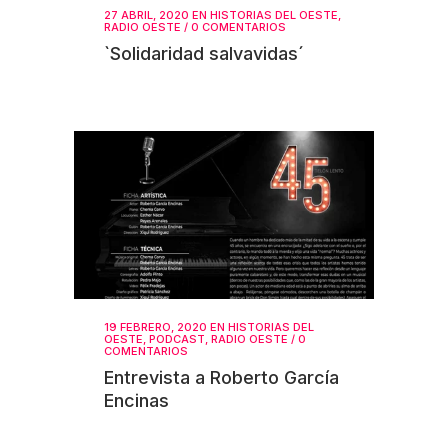
27 ABRIL, 2020
EN
HISTORIAS DEL OESTE
,
RADIO OESTE
/
0 COMENTARIOS
`Solidaridad salvavidas´
19 FEBRERO, 2020
EN
HISTORIAS DEL
OESTE
,
PODCAST
,
RADIO OESTE
/
0
COMENTARIOS
Entrevista a Roberto García
Encinas