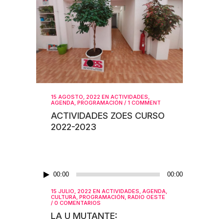
15 AGOSTO, 2022
EN
ACTIVIDADES
,
AGENDA
,
PROGRAMACIÓN
/
1 COMMENT
ACTIVIDADES ZOES CURSO
2022-2023
Reproductor
00:00
00:00
de
15 JULIO, 2022
EN
ACTIVIDADES
,
AGENDA
,
audio
CULTURA
,
PROGRAMACIÓN
,
RADIO OESTE
/
0 COMENTARIOS
LA U MUTANTE: