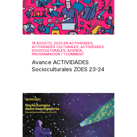
18 AGOSTO, 2023
EN
ACTIVIDADES
,
ACTIVIDADES CULTURALES
,
ACTIVIDADES
SOCIOCULTURALES
,
AGENDA
,
PROGRAMACIÓN
/
1 COMMENT
Avance ACTIVIDADES
Socioculturales ZOES 23-24