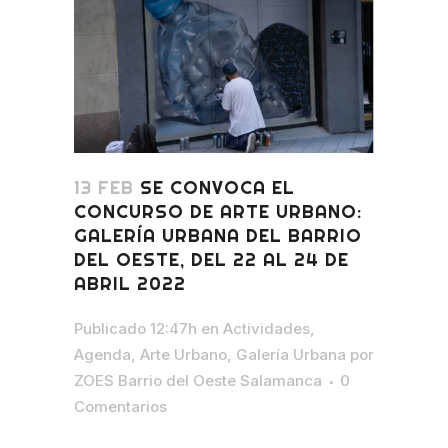
13 FEB
SE CONVOCA EL
CONCURSO DE ARTE URBANO:
GALERÍA URBANA DEL BARRIO
DEL OESTE, DEL 22 AL 24 DE
ABRIL 2022
Publicado 12:47h
en
Actividades
,
Agenda
,
Arte Urbano
,
Galería Urbana
por
ZOES Barrio del Oeste Salamanca
0
Comentarios