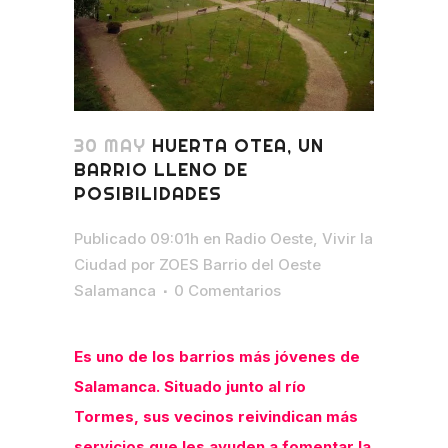
30 MAY
HUERTA OTEA, UN
BARRIO LLENO DE
POSIBILIDADES
Publicado 09:01h
en
Radio Oeste
,
Vivir la
Ciudad
por
ZOES Barrio del Oeste
Salamanca
0 Comentarios
Es uno de los barrios más jóvenes de
Salamanca. Situado junto al río
Tormes, sus vecinos reivindican más
servicios que les ayuden a fomentar la