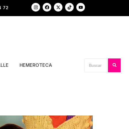
4 72
ALLE
HEMEROTECA