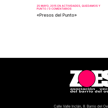
25 MAYO, 2015
EN
ACTIVIDADES
,
QUEDAMOS Y
PUNTO
/
0 COMENTARIOS
«Presos del Punto»
Calle Valle Inclán, 8. Barrio del 