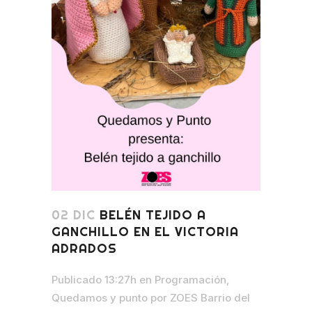
02 DIC
BELÉN TEJIDO A
GANCHILLO EN EL VICTORIA
ADRADOS
Publicado 13:27h
en
Programación
,
Quedamos y punto
por
ZOES Barrio del