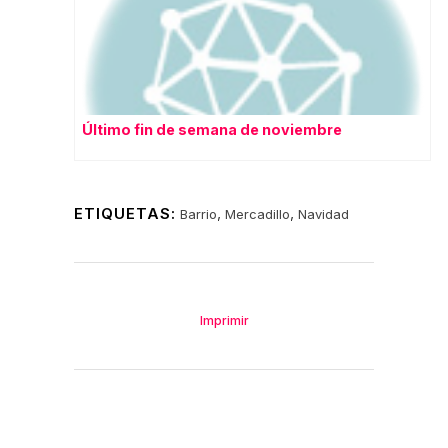
Último fin de semana de noviembre
ETIQUETAS:
,
,
Barrio
Mercadillo
Navidad
Imprimir