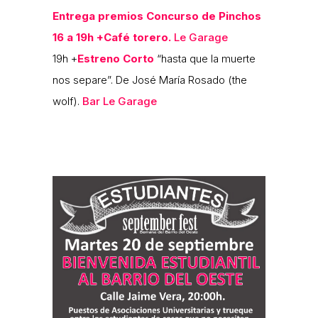
Entrega premios Concurso de Pinchos
16 a 19h +Café torero.
Le Garage
19h +
Estreno Corto
“hasta que la muerte
nos separe”. De José María Rosado (the
wolf).
Bar Le Garage