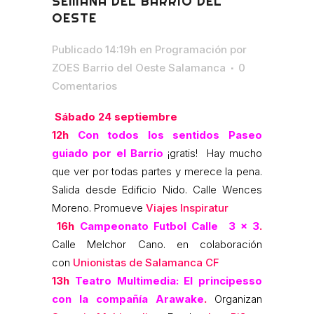
SEMANA DEL BARRIO DEL
OESTE
Publicado 14:19h
en
Programación
por
ZOES Barrio del Oeste Salamanca
0
Comentarios
Sábado 24 septiembre
12h
Con todos los sentidos Paseo
guiado por el Barrio
¡gratis! Hay mucho
que ver por todas partes y merece la pena.
Salida desde Edificio Nido. Calle Wences
Moreno. Promueve
Viajes Inspiratur
16h
Campeonato Futbol Calle 3 x 3
.
Calle Melchor Cano. en colaboración
con
Unionistas de Salamanca CF
13h
Teatro Multimedia:
El principesso
con la compañía Arawake
.
Organizan