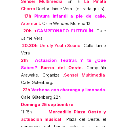
Sensei Multimedia
. En la
La Piñata
Charra
Doctor Jaime Vera. (entrada gratis)
17h
Pintura Infantil a pie de calle
.
Artemont
.
Calle Wences Moreno 13.
20h
+
CAMPEONATO FUTBOLÍN
.
Calle
Jaime Vera.
20.30h
Unruly Youth Sound
. Calle Jaime
Vera
21h
Actuación Teatral: Y tú ¿Qué
Sabes?
Barrio del Oeste.
Compañía
Arawake. Organiza .
Sensei Multimedia
Calle Gutenberg.
22h
Verbena con charanga y limonada.
Calle Gütenberg 22h
Domingo 25 septiembre
11-15h
Mercadillo Plaza Oeste y
actuación musical
Plaza del Oeste. el
comercio del barrio sale a la calle,