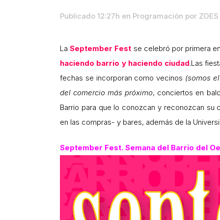
Publicado 12:27h
en
Programación
por
ZOES 
La
September Fest
se celebró por primera en
haciendo barrio y haciendo ciudad
.Las fies
fechas se incorporan como vecinos
(somos el
del comercio más próximo
, conciertos en bal
Barrio para que lo conozcan y reconozcan su c
en las compras- y bares, además de la Univers
September Fest. Semana del Barrio del Oe