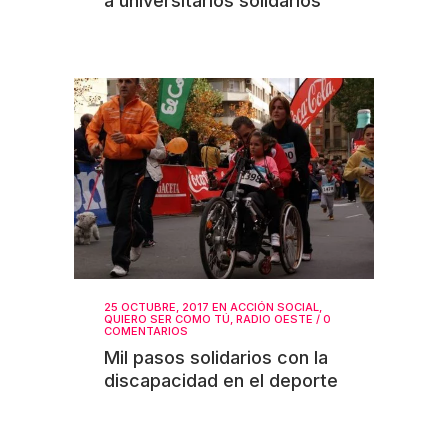
a universitarios solidarios
25 OCTUBRE, 2017
EN
ACCIÓN SOCIAL
,
QUIERO SER COMO TÚ
,
RADIO OESTE
/
0
COMENTARIOS
Mil pasos solidarios con la
discapacidad en el deporte