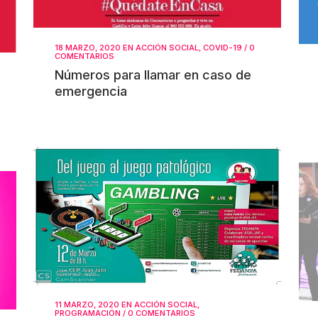
18 MARZO, 2020
EN
ACCIÓN SOCIAL
,
COVID-19
/
0
COMENTARIOS
Números para llamar en caso de
emergencia
11 MARZO, 2020
EN
ACCIÓN SOCIAL
,
PROGRAMACIÓN
/
0 COMENTARIOS