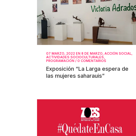
07 MARZO, 2022
EN
8 DE MARZO
,
ACCIÓN SOCIAL
,
ACTIVIDADES SOCIOCULTURALES
,
PROGRAMACIÓN
/
0 COMENTARIOS
Exposición “La Larga espera de
las mujeres saharauis”