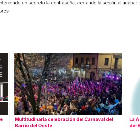
eniendo en secreto la contraseña, cerrando la sesión al acabar 
ores.
te
Multitudinaria celebración del Carnaval del
La A
Barrio del Oeste
del 