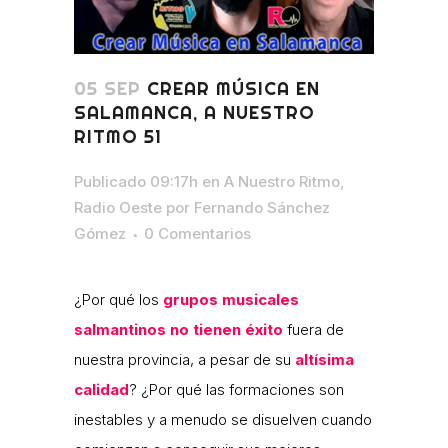
05 SEP
CREAR MÚSICA EN
SALAMANCA, A NUESTRO
RITMO 51
Publicado 09:17h
en
A Nuestro Ritmo
,
Radio Oeste
por
Fernando Sánchez
Gómez
0 Comentarios
¿Por qué los
grupos musicales
salmantinos no tienen éxito
fuera de
nuestra provincia, a pesar de su
altísima
calidad
? ¿Por qué las formaciones son
inestables y a menudo se disuelven cuando