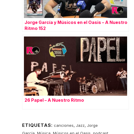
Jorge García y Músicos en el Oasis – A Nuestro
Ritmo 152
26 Papel – A Nuestro Ritmo
ETIQUETAS:
,
,
canciones
Jazz
Jorge
,
,
,
,
García
Música
Músicos en el Oasis
podcast