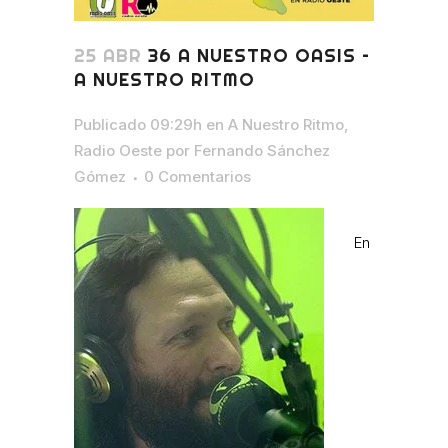
25 ABR
36 A NUESTRO OASIS –
A NUESTRO RITMO
Publicado 09:29h
en
A Nuestro Ritmo
,
Radio Oeste
por
Fernando Sánchez
Gómez
0 Comentarios
En