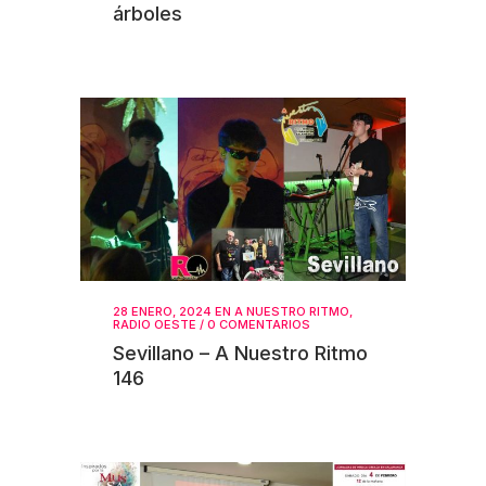
árboles
28 ENERO, 2024
EN
A NUESTRO RITMO
,
RADIO OESTE
/
0 COMENTARIOS
Sevillano – A Nuestro Ritmo
146