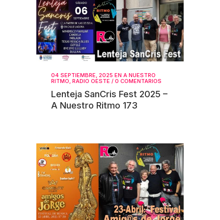
04 SEPTIEMBRE, 2025
EN
A NUESTRO
RITMO
,
RADIO OESTE
/
0 COMENTARIOS
Lenteja SanCris Fest 2025 –
A Nuestro Ritmo 173