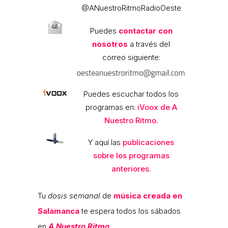
@ANuestroRitmoRadioOeste
Puedes
contactar con
nosotros
a través del
correo siguiente:
Puedes escuchar todos los
programas en:
iVoox de A
Nuestro Ritmo.
Y aquí las
publicaciones
sobre los programas
anteriores
.
Tu
dosis semanal
de
música creada en
Salamanca
te espera todos los sábados
en
A Nuestro Ritmo
.