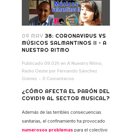
09 MAY
38: CORONAVIRUS VS
MÚSICOS SALMANTINOS II – A
NUESTRO RITMO
Publicado 09:02h
en
A Nuestro Ritmo
,
Radio Oeste
por
Fernando Sánchez
Gómez
0 Comentarios
¿CÓMO AFECTA EL PARÓN DEL
COVID19 AL SECTOR MUSICAL?
Además de las terribles consecuencias
sanitarias, el confinamiento ha provocado
numerosos problemas
para el colectivo