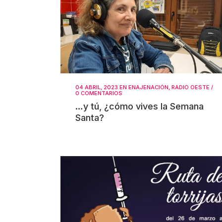
04 ABRIL, 2023
EN
ENAJENACIÓN
,
RADIO OESTE
/
0 COMENTARIOS
…y tú, ¿cómo vives la Semana
Santa?