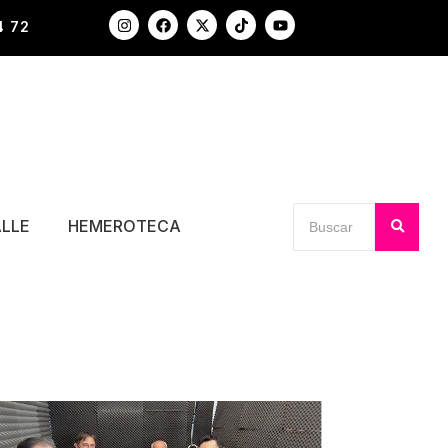
4 72
ALLE
HEMEROTECA