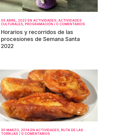
05 ABRIL, 2022
EN
ACTIVIDADES
,
ACTIVIDADES
CULTURALES
,
PROGRAMACIÓN
/
0 COMENTARIOS
Horarios y recorridos de las
procesiones de Semana Santa
2022
30 MARZO, 2014
EN
ACTIVIDADES
,
RUTA DE LAS
TORRIJAS
/
0 COMENTARIOS