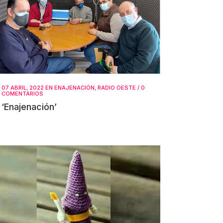
07 ABRIL, 2022
EN
ENAJENACIÓN
,
RADIO OESTE
/
0
COMENTARIOS
‘Enajenación’