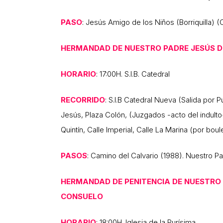
PASO
: Jesús Amigo de los Niños (Borriquilla) 
HERMANDAD DE NUESTRO PADRE JESÚS D
HORARIO
: 17:00H. S.I.B. Catedral
RECORRIDO
: S.I.B Catedral Nueva (Salida por P
Jesús, Plaza Colón, (Juzgados -acto del indulto-
Quintín, Calle Imperial, Calle La Marina (por b
PASOS
: Camino del Calvario (1988). Nuestro P
HERMANDAD DE PENITENCIA DE NUESTRO 
CONSUELO
HORARIO
: 18:00H. Iglesia de la Purísima.