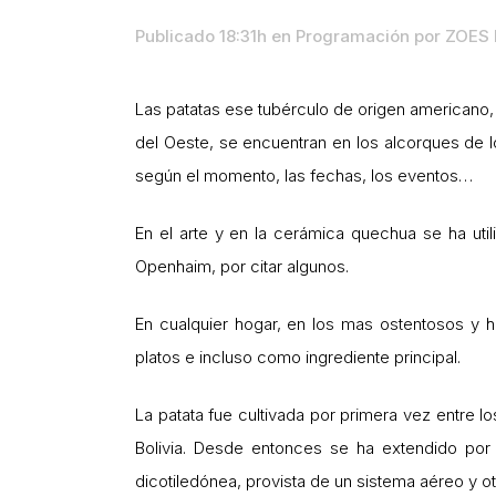
Publicado 18:31h
en
Programación
por
ZOES 
Las patatas ese tubérculo de origen americano, 
del Oeste, se encuentran en los alcorques de l
según el momento, las fechas, los eventos…
En el arte y en la cerámica quechua se ha uti
Openhaim, por citar algunos.
En cualquier hogar, en los mas ostentosos y h
platos e incluso como ingrediente principal.
La patata fue cultivada por primera vez entre 
Bolivia. Desde entonces se ha extendido por
dicotiledónea, provista de un sistema aéreo y ot