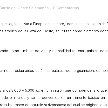
Barrio del Oeste Salamanca
0 Comentarios
que llegó a salvar a Europa del hambre, completando la comida fr
os árboles de la Plaza del Oeste, se utilizan como elemento decor
lizado como símbolo de vida y de realidad terrenal, artistas c
umildes restaurantes están las patatas, como guarnición, como
los años 8.000 y 5.000 a.c en una región que comprendería lo que
 todo el mundo y se ha convertido en un alimento básico en m
ro subterráneo de naturaleza rizomatosa del cual se originan los t