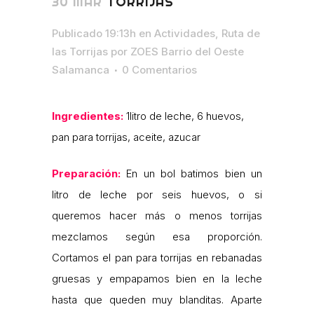
30 MAR
TORRIJAS
Publicado 19:13h
en
Actividades
,
Ruta de
las Torrijas
por
ZOES Barrio del Oeste
Salamanca
0 Comentarios
Ingredientes:
1litro de leche, 6 huevos,
pan para torrijas, aceite, azucar
Preparación:
En un bol batimos bien un
litro de leche por seis huevos, o si
queremos hacer más o menos torrijas
mezclamos según esa proporción.
Cortamos el pan para torrijas en rebanadas
gruesas y empapamos bien en la leche
hasta que queden muy blanditas. Aparte