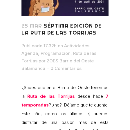
25 MAR
SÉPTIMA EDICIÓN DE
LA RUTA DE LAS TORRIJAS
Publicado 17:32h
en
Actividades
,
Agenda
,
Programación
,
Ruta de las
Torrijas
por
ZOES Barrio del Oeste
Salamanca
0 Comentarios
¿Sabes que en el Barrio del Oeste tenemos
la
Ruta de las Torrijas
desde hace
7
temporadas
? ¿no? Déjame que te cuente.
Este año, como los últimos 7, puedes
disfrutar de una pasión más de esta