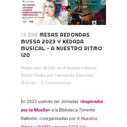
19 ENE
MESAS REDONDAS
MUSSA 2023 Y KEDADA
MUSICAL – A NUESTRO RITMO
120
Publicado 18:53h
en
A Nuestro Ritmo
,
Radio Oeste
por
Fernando Sánchez
Gómez
0 Comentarios
En 2023 vuelven las Jornadas «
Inspirados
por la MusSa
» a la Biblioteca Torrente
Ballester, coorganizadas por
A Nuestro
Ritmo
y
El MES
, que en 2023 irán