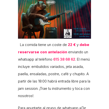
La comida tiene un coste de
22 €
y
debe
reservarse con antelación
enviando un
whatsapp al teléfono
615 38 68 62
. El menú
incluye: embutidos variados, jeta asada,
paella, ensaladas, postre, café y chupito. A
partir de las 18:00 habrá entrada libre para la
jam session. ¡Trae tu instrumento y toca con
nosotros!.
Para apuntarte al grupo de whatsapp «
De