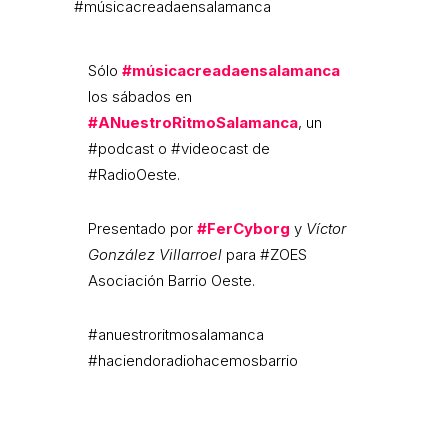
#músicacreadaensalamanca
Sólo
#músicacreadaensalamanca
los sábados en
#ANuestroRitmoSalamanca
, un
#podcast o #videocast de
#RadioOeste.
Presentado por
#FerCyborg
y
Víctor
González Villarroel
para #ZOES
Asociación Barrio Oeste.
#anuestroritmosalamanca
#haciendoradiohacemosbarrio