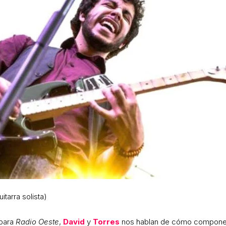
itarra solista)
para
Radio Oeste
,
David
y
Torres
nos hablan de cómo componen a