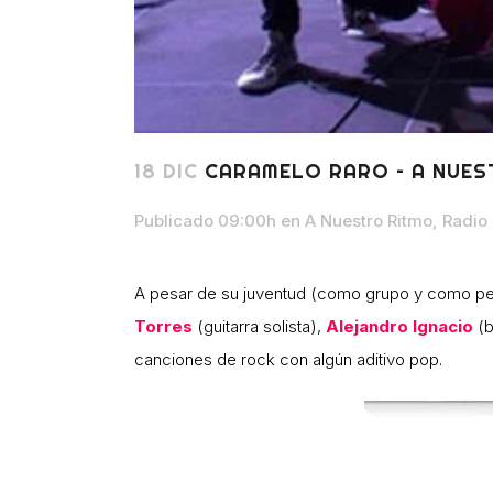
18 DIC
CARAMELO RARO – A NUES
Publicado 09:00h
en
A Nuestro Ritmo
,
Radio
A pesar de su juventud (como grupo y como p
Torres
(guitarra solista),
Alejandro Ignacio
(b
canciones de rock con algún aditivo pop.