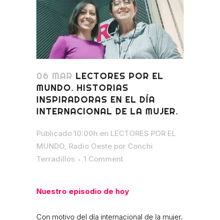
06 MAR
LECTORES POR EL
MUNDO. HISTORIAS
INSPIRADORAS EN EL DÍA
INTERNACIONAL DE LA MUJER.
Publicado 10:00h
en
LECTORES POR EL
MUNDO
,
Radio Oeste
por
Conchi
Terradillos
1 Comment
Nuestro episodio de hoy
Con motivo del día internacional de la mujer,