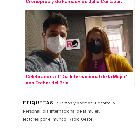
Cronopios y de Famas» de Julio Cortázar.
Celebramos el ‘Día Internacional de la Mujer’
con Esther del Brío
ETIQUETAS:
,
cuentos y poemas
Desarrollo
,
,
Personal
dia internacional de la mujer
,
lectores por el mundo
Radio Oeste