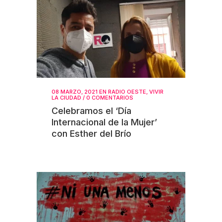
08 MARZO, 2021
EN
RADIO OESTE
,
VIVIR
LA CIUDAD
/
0 COMENTARIOS
Celebramos el ‘Día
Internacional de la Mujer’
con Esther del Brío