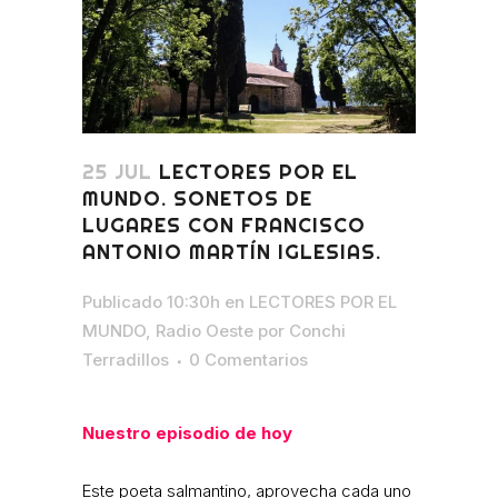
25 JUL
LECTORES POR EL
MUNDO. SONETOS DE
LUGARES CON FRANCISCO
ANTONIO MARTÍN IGLESIAS.
Publicado 10:30h
en
LECTORES POR EL
MUNDO
,
Radio Oeste
por
Conchi
Terradillos
0 Comentarios
Nuestro episodio de hoy
Este poeta salmantino, aprovecha cada uno