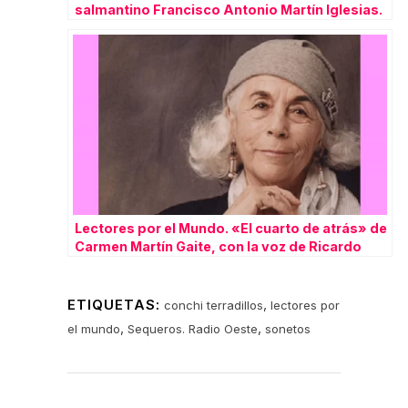
salmantino Francisco Antonio Martín Iglesias.
Lectores por el Mundo. «El cuarto de atrás» de
Carmen Martín Gaite, con la voz de Ricardo
Martín.
ETIQUETAS:
,
conchi terradillos
lectores por
,
,
el mundo
Sequeros. Radio Oeste
sonetos