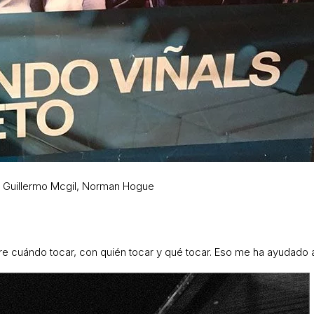
a, Guillermo Mcgil, Norman Hogue
e cuándo tocar, con quién tocar y qué tocar. Eso me ha ayudado a 