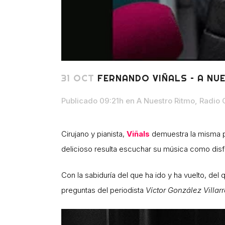
31 OCT
FERNANDO VIÑALS – A NU
Publicado 09:21h
en
A Nuestro Ritmo
,
Radio 
Cirujano y pianista,
Viñals
demuestra la misma pre
delicioso resulta escuchar su música como disfr
Con la sabiduría del que ha ido y ha vuelto, de
preguntas del periodista
Víctor González Villarr