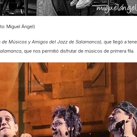
to: Miguel Ángel)
 de Músicos y Amigos del Jazz de Salamanca)
, que llegó a ten
alamanca
, que nos permitió disfrutar de músicos de primera fila.