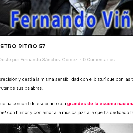
ESTRO RITMO 57
Oeste
por
Fernando Sánchez Gómez
0 Comentarios
cisión y destila la misma sensibilidad con el bisturí que con las 
utar de sus palabras.
l que ha compartido escenario con
grandes de la escena naciona
oel
con humor y con amor a la música jazz a la que ha dedicado t