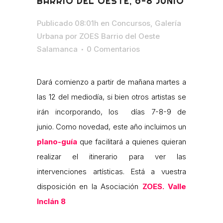
BARRIO DEL OESTE, 6-8 JUNIO
Publicado 08:01h
en
Concursos
,
Galería
Urbana
por
ZOES Barrio del Oeste
Salamanca
0 Comentarios
Dará comienzo a partir de mañana martes a
las 12 del mediodía, si bien otros artistas se
irán incorporando, los días 7-8-9 de
junio. Como novedad, este año incluimos un
plano-guía
que facilitará a quienes quieran
realizar el itinerario para ver las
intervenciones artísticas. Está a vuestra
disposición en la Asociación
ZOES. Valle
Inclán 8