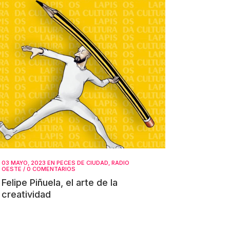
03 MAYO, 2023
EN
PECES DE CIUDAD
,
RADIO
OESTE
/
0 COMENTARIOS
Felipe Piñuela, el arte de la
creatividad