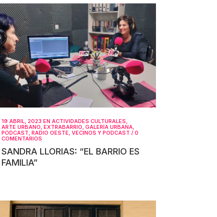
19 ABRIL, 2023
EN
ACTIVIDADES CULTURALES
,
ARTE URBANO
,
EXTRABARRIO
,
GALERÍA URBANA
,
PODCAST
,
RADIO OESTE
,
VECINOS Y PODCAST
/
0
COMENTARIOS
SANDRA LLORIAS: “EL BARRIO ES
FAMILIA”