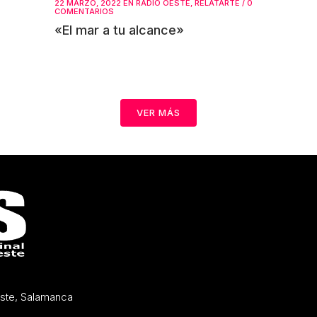
22 MARZO, 2022
EN
RADIO OESTE
,
RELATARTE
/
0
COMENTARIOS
«El mar a tu alcance»
VER MÁS
Oeste, Salamanca