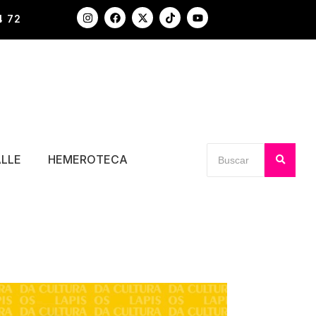
4 72
ALLE
HEMEROTECA