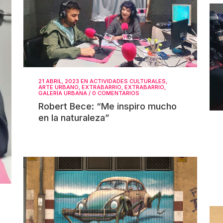
21 ABRIL, 2023
EN
ACTIVIDADES CULTURALES
,
ARTE URBANO
,
EXTRABARRIO
,
EXTRABARRIO
,
GALERÍA URBANA
/
0 COMENTARIOS
Robert Bece: “Me inspiro mucho
en la naturaleza”