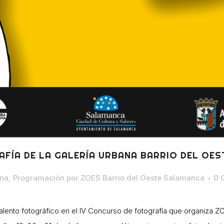
FÍA DE LA GALERÍA URBANA BARRIO DEL OES
ana
,
Programación
por
ZOES Barrio del Oeste Salamanca
0 
alento fotográfico en el IV Concurso de fotografía que organiza ZOE