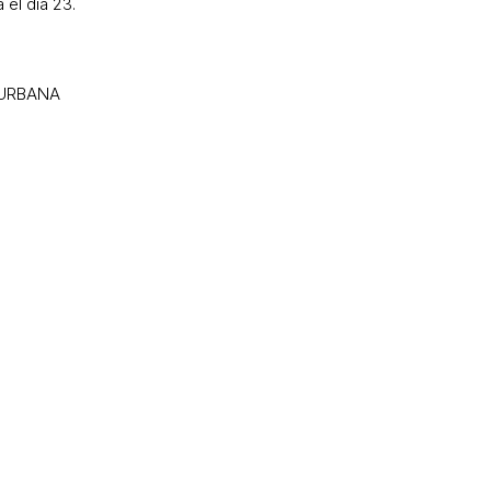
 el día 23.
 URBANA