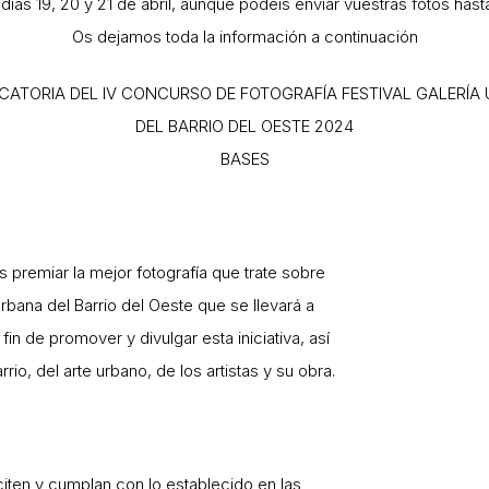
días 19, 20 y 21 de abril, aunque podéis enviar vuestras fotos hasta
Os dejamos toda la información a continuación
ATORIA DEL IV CONCURSO DE FOTOGRAFÍA FESTIVAL GALERÍA
DEL BARRIO DEL OESTE 2024
BASES
 premiar la mejor fotografía que trate sobre
rbana del Barrio del Oeste que se llevará a
in de promover y divulgar esta iniciativa, así
io, del arte urbano, de los artistas y su obra.
citen y cumplan con lo establecido en las