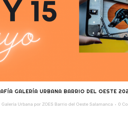
AFÍA GALERÍA URBANA BARRIO DEL OESTE 20
,
Galería Urbana
por
ZOES Barrio del Oeste Salamanca
0 Co