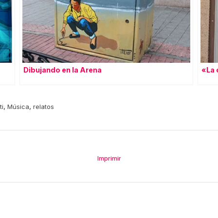
Dibujando en la Arena
«La 
,
,
ti
Música
relatos
Imprimir