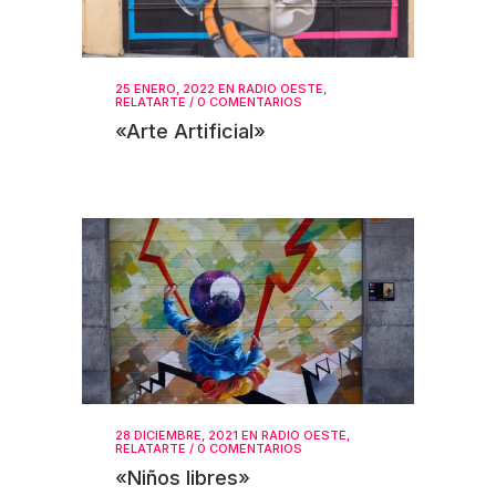
25 ENERO, 2022
EN
RADIO OESTE
,
RELATARTE
/
0 COMENTARIOS
«Arte Artificial»
28 DICIEMBRE, 2021
EN
RADIO OESTE
,
RELATARTE
/
0 COMENTARIOS
«Niños libres»