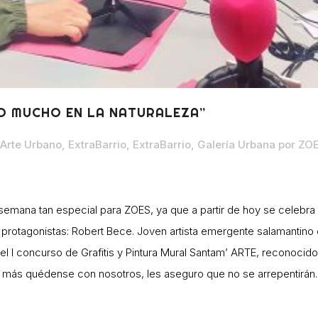
RO MUCHO EN LA NATURALEZA”
Arte Urbano
,
ExtraBarrio
,
ExtraBarrio
,
Galería Urbana
por
ZOE
emana tan especial para ZOES, ya que a partir de hoy se celebra la
rotagonistas: Robert Bece. Joven artista emergente salamantino qu
l I concurso de Grafitis y Pintura Mural Santam’ ARTE, reconocido a 
o más quédense con nosotros, les aseguro que no se arrepentirán.