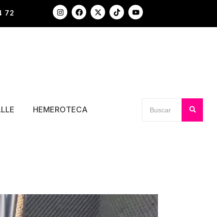
4 72
ALLE
HEMEROTECA