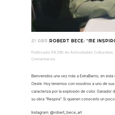
21 ABR
ROBERT BECE: “ME INSPI
Publicado 08:28h
en
Actividades Culturales
,
Comentarios
Bienvenidos una vez más a ExtraBarrio, en esta s
Oeste. Hoy tenemos con nosotros a uno de sus p
caracteriza por la explosión de color. Ganador de
su obra “Respira”. Si quieren conocerlo un poc
Instagram: @robert_bece_art