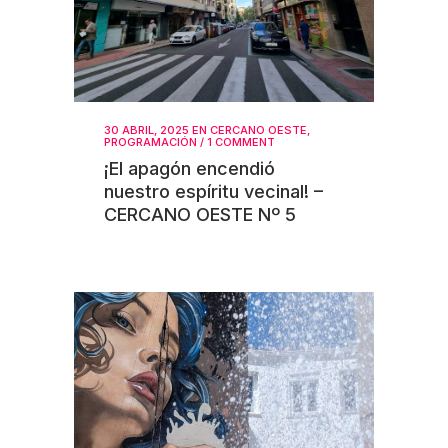
30 ABRIL, 2025
EN
CERCANO OESTE
,
PROGRAMACIÓN
/
1 COMMENT
¡El apagón encendió
nuestro espíritu vecinal! –
CERCANO OESTE Nº 5