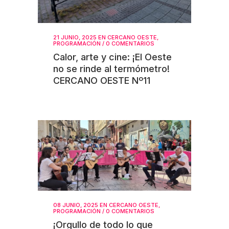
21 JUNIO, 2025
EN
CERCANO OESTE
,
PROGRAMACIÓN
/
0 COMENTARIOS
Calor, arte y cine: ¡El Oeste
no se rinde al termómetro!
CERCANO OESTE Nº11
08 JUNIO, 2025
EN
CERCANO OESTE
,
PROGRAMACIÓN
/
0 COMENTARIOS
¡Orgullo de todo lo que