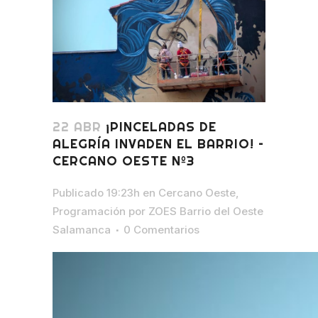
22 ABR
¡PINCELADAS DE
ALEGRÍA INVADEN EL BARRIO! –
CERCANO OESTE Nº3
Publicado 19:23h
en
Cercano Oeste
,
Programación
por
ZOES Barrio del Oeste
Salamanca
0 Comentarios