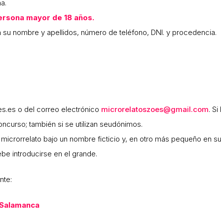
a.
ersona mayor de 18 años.
 su nombre y apellidos, número de teléfono, DNI. y procedencia.
s.es o del correo electrónico
microrelatoszoes@gmail.com
. S
oncurso; también si se utilizan seudónimos.
l microrrelato bajo un nombre ficticio y, en otro más pequeño en su
be introducirse en el grande.
nte:
Salamanca