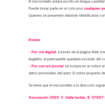
El microrrelato estará escrito
en
lengua castellan
Puede tomar parte en el concurso
cualquier p
Quienes se presenten deberán identificarse con
Envíos
:
–
Por vía digita
l
,
a
través de la página Web zoe
ilegibles, el
participante quedaría excluido del c
–
Por correo postal
:
se incluirá en un sobre e
datos personales del autor. El sobre pequeño de
Se tiene que el microrrelato a la dirección siguie
Asociación
ZOES
C.
Valle Inclán, 8
.
37007 