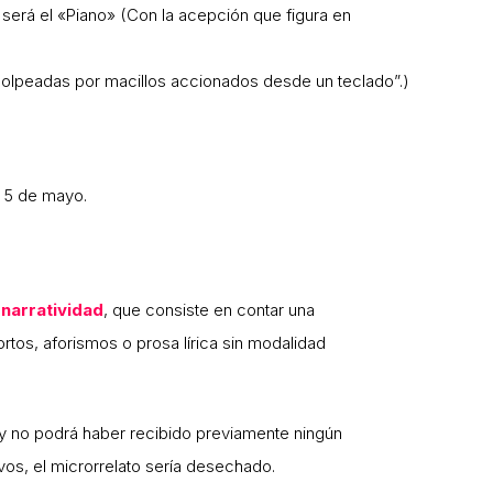
 será
el
«
Piano
» (
Con la acepción
que figura en
olpeadas
por
macillos
accionados
desde
un
teclado
”.
)
l
5
de mayo.
a
narratividad
, que consiste en contar una
tos, aforismos o prosa lírica sin modalidad
 y no podrá haber recibido previamente ningún
vos, el microrrelato sería desechado.