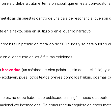
rorrelato deberá tratar el tema principal, que en esta convocatoria
metálicas
dispuestas
dentro
de
una
caja
de
resonancia
,
que
son
g
 en el texto, bien en su título o en el cuerpo narrativo.
or recibirá un premio en metálico de
500 euros
y se hará público e
r en el concurso en las 3 futuras ediciones.
la
brevedad
(un máximo de cien palabras, sin contar el título); y l
 excluyen, pues, otros textos breves como los haikus, poemas cor
esto es, no debe haber sido publicado en ningún medio o soporte,
cional y/o internacional. De concurrir cualesquiera de estos moti