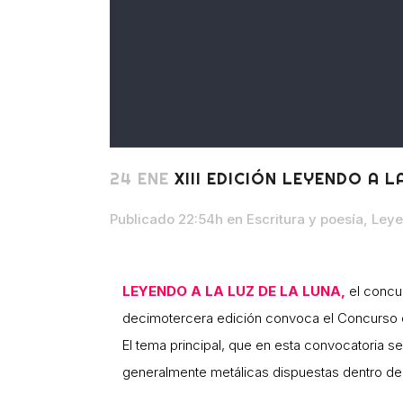
24 ENE
XIII EDICIÓN LEYENDO A L
Publicado 22:54h
en
Escritura y poesía
,
Leye
LEYENDO A LA LUZ DE LA LUNA,
el concur
decimotercera edición convoca el Concurso d
El tema principal, que en esta convocatoria s
generalmente metálicas dispuestas dentro de