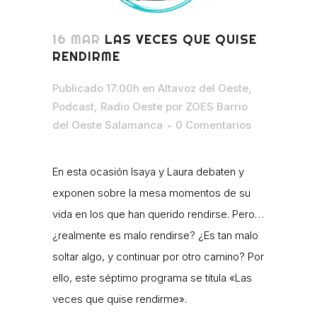
16 MAR
LAS VECES QUE QUISE
RENDIRME
Publicado 17:00h
en
Altavoz del Oeste
,
Podcast
,
Radio Oeste
por
ZOES Barrio
del Oeste Salamanca
0 Comentarios
En esta ocasión Isaya y Laura debaten y
exponen sobre la mesa momentos de su
vida en los que han querido rendirse. Pero…
¿realmente es malo rendirse? ¿Es tan malo
soltar algo, y continuar por otro camino? Por
ello, este séptimo programa se titula «Las
veces que quise rendirme».