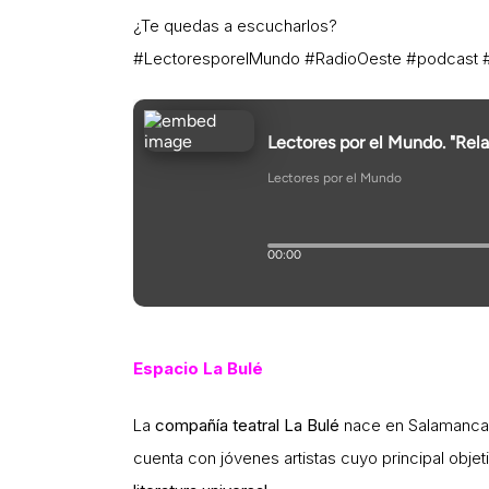
¿Te quedas a escucharlos?
#LectoresporelMundo #RadioOeste #podcast 
Espacio La Bulé
La
compañía teatral La Bulé
nace en Salamanca e
cuenta con jóvenes artistas cuyo principal obje