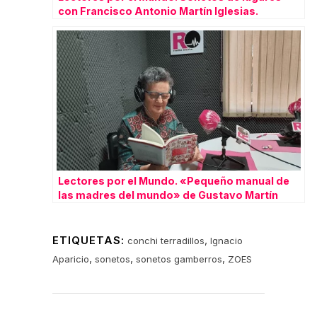
con Francisco Antonio Martín Iglesias.
Lectores por el Mundo. «Pequeño manual de
las madres del mundo» de Gustavo Martín
Garzo, con la voz de Sagrario Rollán.
ETIQUETAS:
,
conchi terradillos
Ignacio
,
,
,
Aparicio
sonetos
sonetos gamberros
ZOES