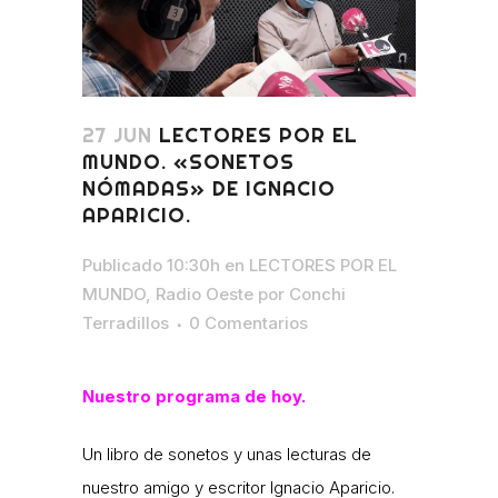
27 JUN
LECTORES POR EL
MUNDO. «SONETOS
NÓMADAS» DE IGNACIO
APARICIO.
Publicado 10:30h
en
LECTORES POR EL
MUNDO
,
Radio Oeste
por
Conchi
Terradillos
0 Comentarios
Nuestro programa de hoy.
Un libro de sonetos y unas lecturas de
nuestro amigo y escritor Ignacio Aparicio.