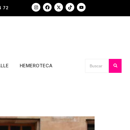
4 72
ALLE
HEMEROTECA