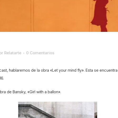
or
Relatarte
0 Comentarios
t, hablaremos de la obra «Let your mind fly». Esta se encuentra e
16.
ra de Bansky, «Girl with a ballon».