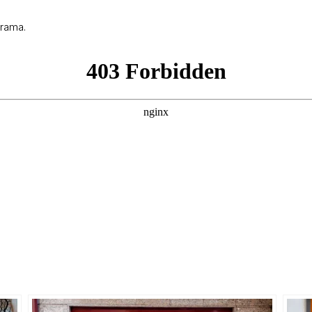
grama.