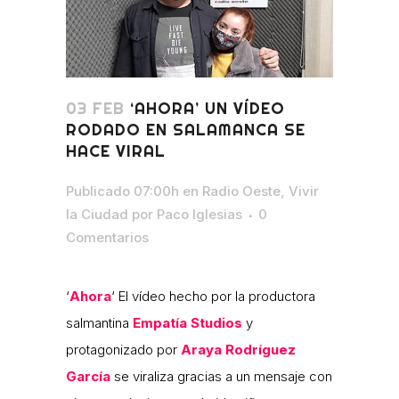
03 FEB
‘AHORA’ UN VÍDEO
RODADO EN SALAMANCA SE
HACE VIRAL
Publicado 07:00h
en
Radio Oeste
,
Vivir
la Ciudad
por
Paco Iglesias
0
Comentarios
‘
Ahora
‘ El vídeo hecho por la productora
salmantina
Empatía Studios
y
protagonizado por
Araya Rodríguez
García
se viraliza gracias a un mensaje con