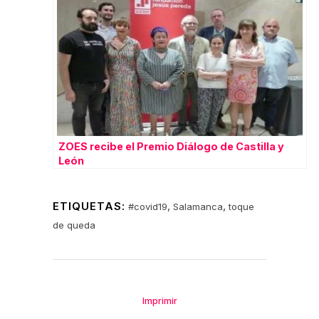
ZOES recibe el Premio Diálogo de Castilla y
León
ETIQUETAS:
,
,
#covid19
Salamanca
toque
de queda
Imprimir