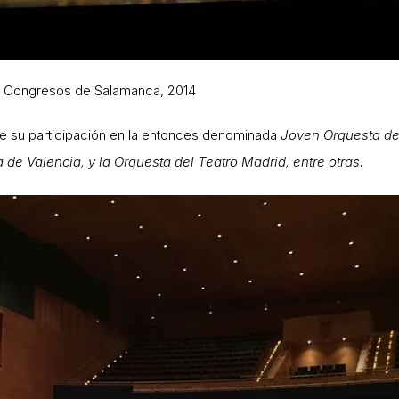
de Congresos de Salamanca, 2014
e su participación en la entonces denominada
Joven Orquesta d
de Valencia, y la Orquesta del Teatro Madrid, entre otras.