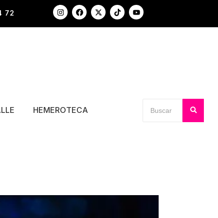
4 72
ALLE
HEMEROTECA