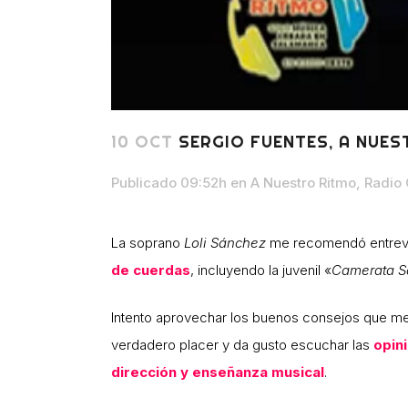
10 OCT
SERGIO FUENTES, A NUES
Publicado 09:52h
en
A Nuestro Ritmo
,
Radio 
La soprano
Loli Sánchez
me recomendó entrevi
de cuerdas
, incluyendo la juvenil «
Camerata S
Intento aprovechar los buenos consejos que me 
verdadero placer y da gusto escuchar las
opin
dirección y enseñanza musical
.