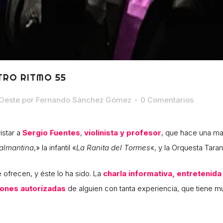
TRO RITMO 55
Oeste
por
Fernando Sánchez Gómez
0 Comentarios
star a
Sergio Fuentes
,
violinista y profesor
, que hace una mag
almantina
,» la infantil «
La Ranita del Tormes
«, y la Orquesta Taran
ofrecen, y éste lo ha sido. La
charla informativa, entretenida 
iones autorizadas
de alguien con tanta experiencia, que tiene 