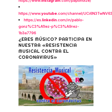
https://www.
instagram
.com/paponoize/
https://www.
youtube
.com/channel/UCi6N3TwNV63
https://es.
linkedin
.com/in/pablo-
gonz%C3%A1lez-p%C3%A9rez-
1b3a7796
¿ERES MÚSICO? PARTICIPA EN
NUESTRA «RESISTENCIA
MUSICAL CONTRA EL
CORONAVIRUS»