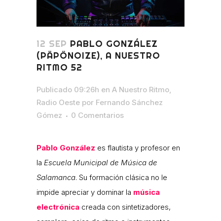
12 SEP
PABLO GONZÁLEZ
(PÄPÖNOIZE), A NUESTRO
RITMO 52
Publicado 09:26h
en
A Nuestro Ritmo
,
Radio Oeste
por
Fernando Sánchez
Gómez
0 Comentarios
Pablo González
es flautista y profesor en
la
Escuela Municipal de Música de
Salamanca
. Su formación clásica no le
impide apreciar y dominar la
música
electrónica
creada con sintetizadores,