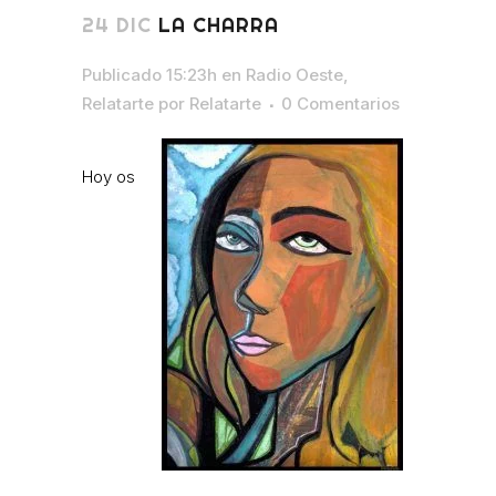
24 DIC
LA CHARRA
Publicado 15:23h
en
Radio Oeste
,
Relatarte
por
Relatarte
0 Comentarios
Hoy os