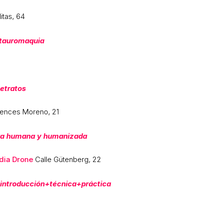
tas, 64
 tauromaquia
etratos
ences Moreno, 21
ra humana y humanizada
dia Drone
Calle Gütenberg, 22
introducción+técnica+práctica