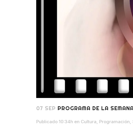
07 SEP
PROGRAMA DE LA SEMANA 
Publicado 10:34h
en
Cultura
,
Programación
,