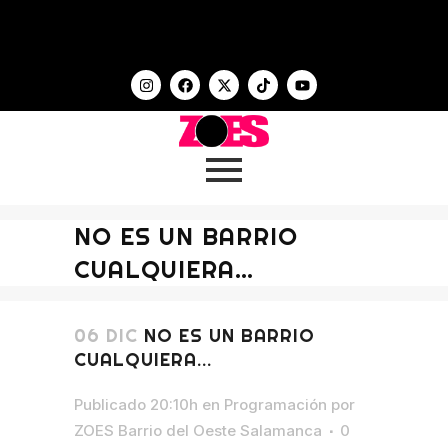
NO ES UN BARRIO
CUALQUIERA…
06 DIC
NO ES UN BARRIO
CUALQUIERA…
Publicado 20:10h
en
Programación
por
ZOES Barrio del Oeste Salamanca
0